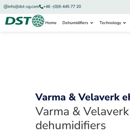
info@dst-sg.com
+46 -(0)8-445 77 20
Home
Dehumidifiers
Technology
Varma & Velaverk eh
Varma & Velaverk 
dehumidifiers