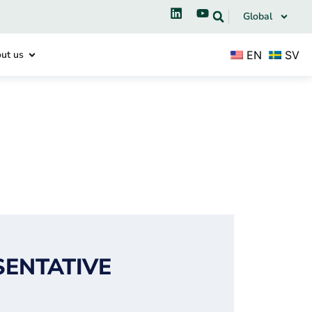
Global
EN
SV
ut us
SENTATIVE