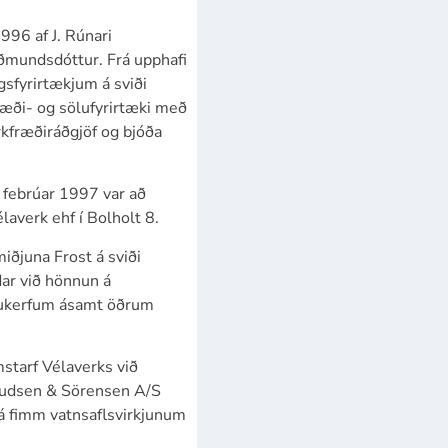
996 af J. Rúnari
ðmundsdóttur. Frá upphafi
gsfyrirtækjum á sviði
ræði- og sölufyrirtæki með
kfræðiráðgjöf og bjóða
. febrúar 1997 var að
laverk ehf í Bolholt 8.
miðjuna Frost á sviði
ar við hönnun á
ufukerfum ásamt öðrum
starf Vélaverks við
nudsen & Sörensen A/S
á fimm vatnsaflsvirkjunum