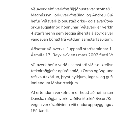
Vélaverk ehf, verkfræðiþjónusta var stofnað 1
Magnússyni, orkuverkfræðingi og Andreu Gu
hefur Vélaverk þjónustað orku- og sjávarútve
orkuráðgjafar og hönnunar. Vélaverk er verkf
4 starfsmenn sem leggja áhersla á ábyrga ver
vandaðan búnað frá völdum samstarfsaðilum.
Aðsetur Vélaverks, í upphafi starfseminnar 1
Ármúla 17, Reykjavík en í mars 2002 flutti Vé
Vélaverk hefur verið í samstarfi við t.d. kælis
tækniráðgjafar og Vélsmiðju Orms og Víglund
rafskautakötlun, þrýstihylkjum, lagna- og g
innlendum iðnfyrirtækjum.
Af erlendum verkefnum er helst að nefna sam
Danska ráðgjafaverkfræðifyrirtækið Sycon/K
vegna verkfræðivinnu við enduruppbyggingu 
í Póllandi.