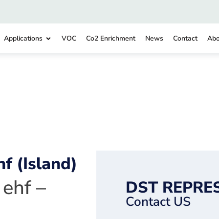
Applications
VOC
Co2 Enrichment
News
Contact
Abo
f (Island)
ehf –
DST REPRE
Contact US