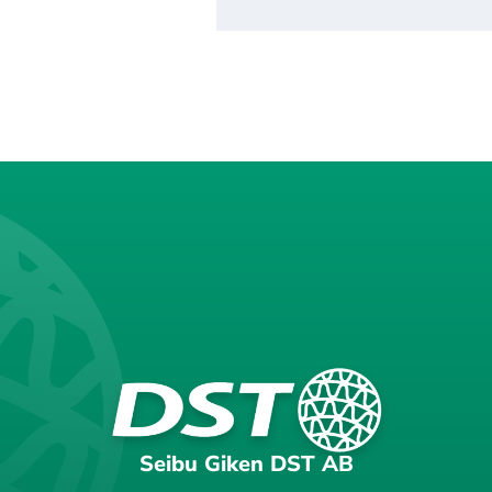
Seibu Giken DST AB