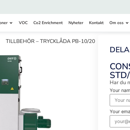
oner
VOC
Co2 Enrichment
Nyheter
Kontakt
Om oss
TILLBEHÖR – TRYCKLÅDA PB-10/20
DELA
CON
STD/
Har du n
Your na
Your ema