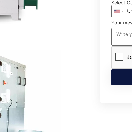
Select C
Your me