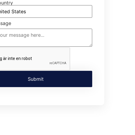
ountry
ssage