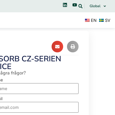
Global
EN
SV
SORB CZ-SERIEN
ICE
ågra frågor?
me
il