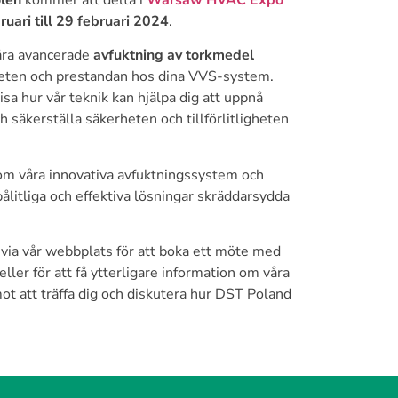
len
kommer att delta i
Warsaw HVAC Expo
ruari till 29 februari 2024
.
åra avancerade
avfuktning av torkmedel
viteten och prestandan hos dina VVS-system.
isa hur vår teknik kan hjälpa dig att uppnå
ch säkerställa säkerheten och tillförlitligheten
 om våra innovativa avfuktningssystem och
ålitliga och effektiva lösningar skräddarsydda
via vår webbplats för att boka ett möte med
er för att få ytterligare information om våra
t att träffa dig och diskutera hur DST Poland