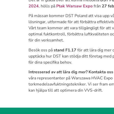
Det är vi glada över att kunna meddela
DST Po
2024
,
hölls på
Ptak Warsaw Expo
från
27 feb
På mässan kommer DST Poland att visa upp v
lösningar, utformade för att förbättra effekti
Vårt team kommer att vara tillgängligt för att v
optimal fuktkontroll, förbättra luftkvaliteten o
för din verksamhet.
Besök oss på
stand F1.17
för att lära dig mer
upptäcka hur DST kan stödja ditt företag med p
för dina specifika behov.
Intresserad av att lära dig mer?
Kontakta oss
våra representanter på Warszawa HVAC Expo ell
torkmedelsavfuktningstekniker. Vi ser fram emo
kan hjälpa till att optimera din VVS-drift.