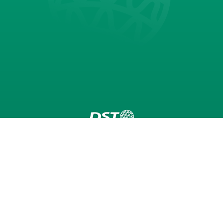
Seibu Giken DST AB
Avfuktare
Teknik
Applikationer
VOC