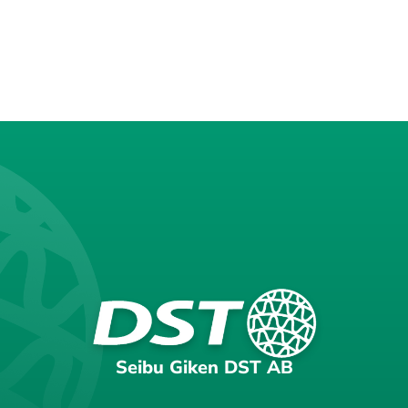
Seibu Giken DST AB